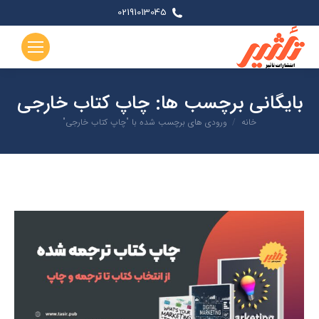
02191013045
بایگانی برچسب ها:
چاپ کتاب خارجی
شما اینجا هستید:
خانه
ورودی های برچسب شده با "چاپ کتاب خارجی"