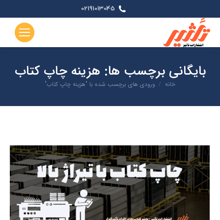
02191013045
بایگانی برچسب ها:
هزینه چاپ کتاب
شما اینجا هستید:
خانه
ورودی های برچسب شده با "هزینه چاپ کتاب"