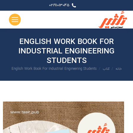
02191013045
ENGLISH WORK BOOK FOR
INDUSTRIAL ENGINEERING
STUDENTS
شما اینجا هستید:
خانه
کتاب
English Work Book For Industrial Engineering Students