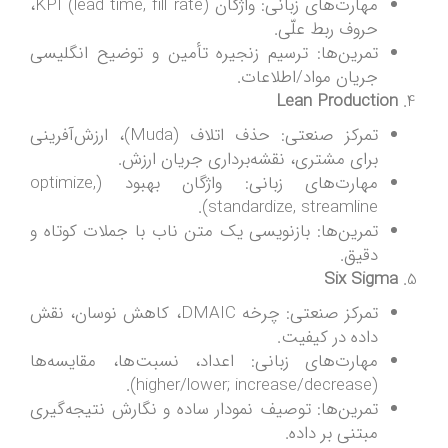
مهارت‌های زبانی: واژگان KPI (lead time, fill rate)،
حروف ربط علّی.
تمرین‌ها: ترسیم زنجیره تأمین و توضیح انگلیسی
جریان مواد/اطلاعات.
Lean Production
تمرکز صنعتی: حذف اتلاف (Muda)، ارزش‌آفرینی
برای مشتری، نقشه‌برداری جریان ارزش.
مهارت‌های زبانی: واژگان بهبود (optimize,
standardize, streamline).
تمرین‌ها: بازنویسی یک متن ناب با جملات کوتاه و
دقیق.
Six Sigma
تمرکز صنعتی: چرخه DMAIC، کاهش نوسان، نقش
داده در کیفیت.
مهارت‌های زبانی: اعداد، نسبت‌ها، مقایسه‌ها
(higher/lower; increase/decrease).
تمرین‌ها: توصیف نمودار ساده و نگارش نتیجه‌گیری
مبتنی بر داده.