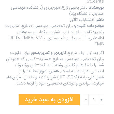
Students
نویسنده:
دکتر یحیی زارع مهرجردی (دانشکده مهندسی
صنایع، دانشگاه یزد)
ناشر:
انتشارات تأثیر
موضوعات کلیدی:
زبان تخصصی مهندسی صنایع، مدیریت
زنجیره تأمین، تولید ناب، شش سیگما، سیستم‌های
اطلاعاتی، JIT، صف و شبیه‌سازی، RFID، FMEA، VMI،
FMS
اگر به‌دنبال یک مرجع
کاربردی و تمرین‌محور
برای تقویت
زبان تخصصی مهندسی صنایع هستید—کتابی که همزمان
شما را با مفاهیم کلیدی رشته آشنا کند—این ورک‌بوک
انتخابی هوشمندانه است.
همین امروز
مطالعه را از
فصل‌های پایه (JIT، SCM) شروع کنید و با حل تمرین‌ها،
مهارت خواندن و نوشتن تخصصی خود را ارتقا دهید.
افزودن به سبد خرید
﹣
﹢