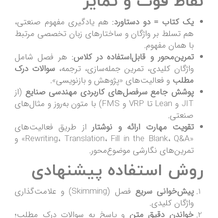
نقاط قوت و تمایز
یک کتاب = دو دستاورد
: هم یادگیری مفهوم صنعتی،
هم تسلط بر واژگان و ساختارهای زبان تخصصی مرتبط
با همان مفهوم.
تمرین‌محور و قابل‌استفاده در کلاس
: هر فصل شامل
واژگان کلیدی، تمرین جمله‌سازی، ترجمه،
سوالات درک
مطلب
و فعالیت‌های «پژوهش و بازنویسی».
پوشش جامع سرفصل‌های کاربردی مهندسی صنایع
(از
JIT و Lean تا VRP و FMS) با متون به‌روز و مثال‌های
صنعتی.
تقویت مهارت ارائه و نوشتار
از طریق فعالیت‌های
«Rewriting، Translation، Fill in the Blank، Q&A» و
تمرین‌های نگارشی موضوع‌محور.
روش استفاده پیشنهادی
پیش‌خوانی سریع
فصل (Skimming) و علامت‌گذاری
واژگان کلیدی.
خواندن دقیق متن
و پاسخ به سوالات درک مطلب؛