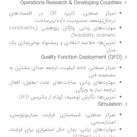
Operations Research & Developing Countries
تمرکز صنعتی: کاربرد OR در اقتصادهای
درحال‌توسعه، محدودیت داده/زیرساخت.
مهارت‌های زبانی: واژگان پژوهشی (constraints,
feasibility, scenario).
تمرین‌ها: خلاصه انتقادی و پیشنهاد بومی‌سازی یک
مدل.
Quality Function Deployment (QFD)
تمرکز صنعتی: خانه کیفیت، ترجمه صدای مشتری به
مشخصه فنی.
مهارت‌های زبانی: ساخت‌های علت–معلول، افعال
ترجمه نیاز به ویژگی.
تمرین‌ها: نگارش توصیف کوتاه از ماتریس QFD.
Simulation
تمرکز صنعتی: شبیه‌سازی فرایند، سناریونویسی،
اعتبارسنجی.
مهارت‌های زبانی: زمان حال استمراری برای فرایند،
زبان سناریو (if/then).