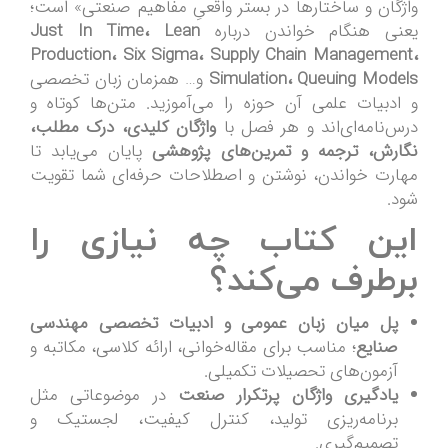
واژگان و ساختارها در بستر واقعیِ مفاهیم صنعتی» است؛
یعنی هنگام خواندن درباره
Just In Time، Lean
Production، Six Sigma، Supply Chain Management،
Simulation، Queuing Models
و… همزمان زبان تخصصی
و ادبیات علمی آن حوزه را می‌آموزید. متن‌ها کوتاه و
درس‌نامه‌ای‌اند و هر فصل با
واژگان کلیدی، درک مطلب،
نگارش، ترجمه و تمرین‌های پژوهشی
پایان می‌یابد تا
مهارت خواندن، نوشتن و اصطلاحات حرفه‌ای شما تقویت
شود.
این کتاب چه نیازی را
برطرف می‌کند؟
پل میان زبان عمومی و ادبیات تخصصی مهندسی
صنایع
؛ مناسب برای مقاله‌خوانی، ارائه کلاسی، مکاتبه و
آزمون‌های تحصیلات تکمیلی.
یادگیری واژگان پرتکرار صنعت
در موضوعاتی مثل
برنامه‌ریزی تولید، کنترل کیفیت، لجستیک و
تصمیم‌گیری.