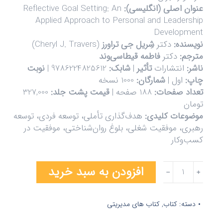
عنوان اصلی (انگلیسی):
Reflective Goal Setting: An
Applied Approach to Personal and Leadership
Development
نویسنده:
دکتر
شِریل جی تراورز
(Cheryl J. Travers)
مترجم:
دکتر
فاطمه قیطاسی‌وند
ناشر:
انتشارات
تأثیر
|
شابک:
9786224825612 |
نوبت
چاپ:
اول |
شمارگان:
1000 نسخه
تعداد صفحات:
188 صفحه |
قیمت پشت جلد:
327,000
تومان
موضوعات کلیدی:
هدف‌گذاری تأملی، توسعه فردی، توسعه
رهبری، موفقیت شغلی، بلوغ روان‌شناختی، موفقیت در
کسب‌وکار
افزودن به سبد خرید
﹣
﹢
دسته:
کتاب
,
کتاب های مدیریتی