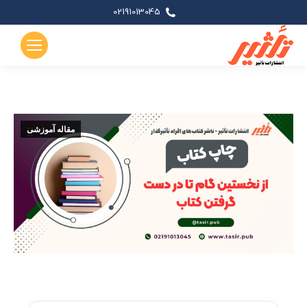
02191013045
مقاله آموزشی