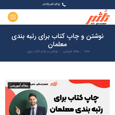
02191013045
نوشتن و چاپ کتاب برای رتبه بندی
معلمان
شما اینجا هستید:
خانه
مقاله آموزشی
نوشتن و چاپ کتاب برای…
مقاله آموزشی